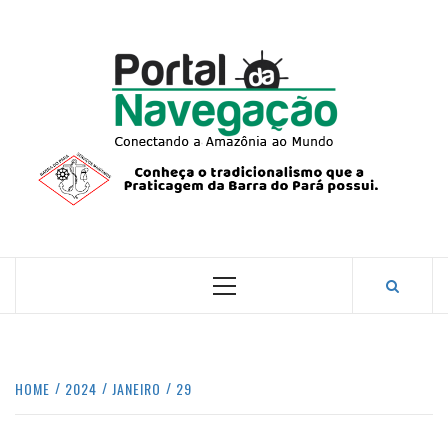
Skip
to
content
PORTA
NAVEG
CONECTANDO A AMAZÔNIA COM O MUNDO.
Primary
Menu
HOME
2024
JANEIRO
29