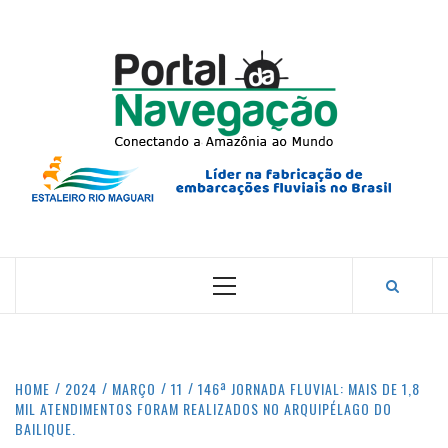
Skip
to
content
PORTA
NAVEG
CONECTANDO A AMAZÔNIA COM O MUNDO.
Primary
Menu
HOME
2024
MARÇO
11
146ª JORNADA FLUVIAL: MAIS DE 1,8
MIL ATENDIMENTOS FORAM REALIZADOS NO ARQUIPÉLAGO DO
BAILIQUE.