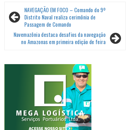
Navegação
NAVEGAÇÃO EM FOCO – Comando do 9º
de
Distrito Naval realiza cerimônia de
Passagem de Comando
Post
Navemazônia destaca desafios da navegação
no Amazonas em primeira edição de feira