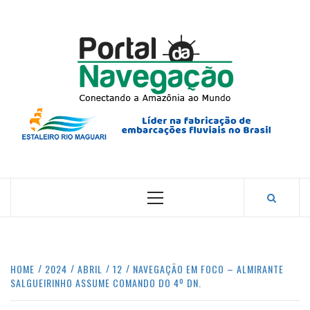
Skip
to
content
PORTA
NAVEG
CONECTANDO A AMAZÔNIA COM O MUNDO.
Primary
Menu
HOME
2024
ABRIL
12
NAVEGAÇÃO EM FOCO – ALMIRANTE
SALGUEIRINHO ASSUME COMANDO DO 4º DN.