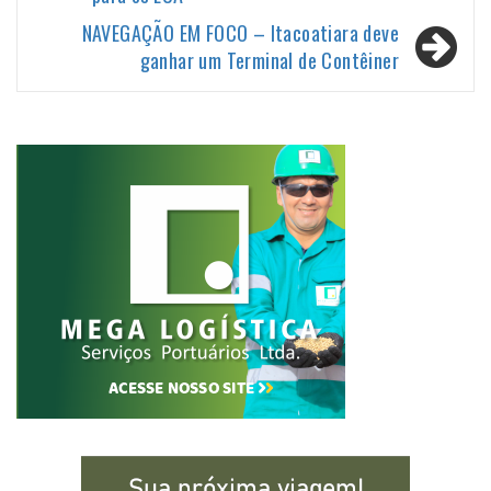
Post
NAVEGAÇÃO EM FOCO – Itacoatiara deve
ganhar um Terminal de Contêiner