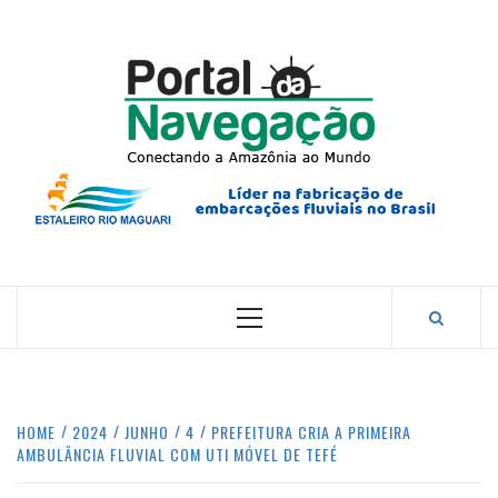
Skip
to
content
PORTA
NAVEG
CONECTANDO A AMAZÔNIA COM O MUNDO.
Primary
Menu
HOME
2024
JUNHO
4
PREFEITURA CRIA A PRIMEIRA
AMBULÂNCIA FLUVIAL COM UTI MÓVEL DE TEFÉ