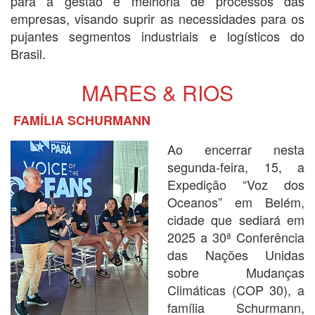
para a gestão e melhoria de processos das
empresas, visando suprir as necessidades para os
pujantes segmentos industriais e logísticos do
Brasil.
MARES & RIOS
FAMÍLIA SCHURMANN
Ao encerrar nesta
segunda-feira, 15, a
Expedição “Voz dos
Oceanos” em Belém,
cidade que sediará em
2025 a 30ª Conferência
das Nações Unidas
sobre Mudanças
Climáticas (COP 30), a
família Schurmann,