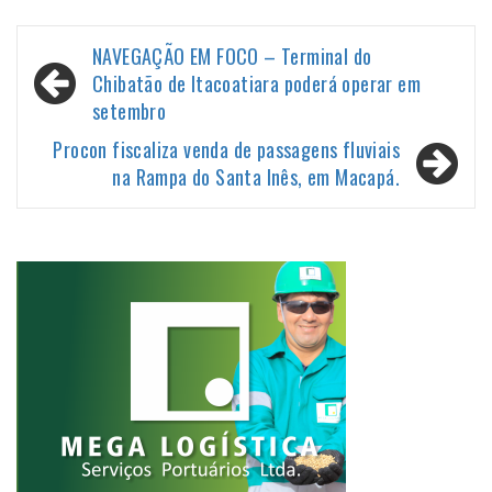
Navegação
NAVEGAÇÃO EM FOCO – Terminal do
de
Chibatão de Itacoatiara poderá operar em
setembro
Post
Procon fiscaliza venda de passagens fluviais
na Rampa do Santa Inês, em Macapá.