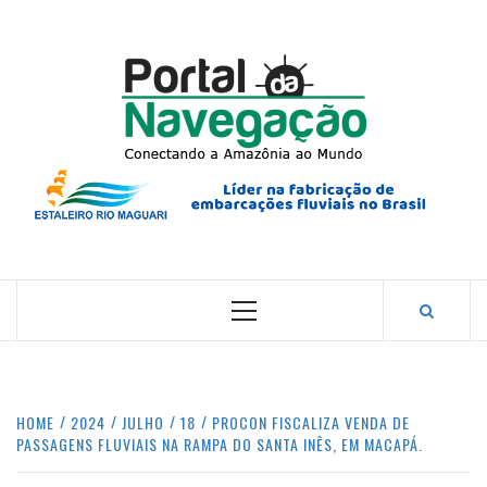
Skip
to
content
PORTA
NAVEG
CONECTANDO A AMAZÔNIA COM O MUNDO.
Primary
Menu
HOME
2024
JULHO
18
PROCON FISCALIZA VENDA DE
PASSAGENS FLUVIAIS NA RAMPA DO SANTA INÊS, EM MACAPÁ.