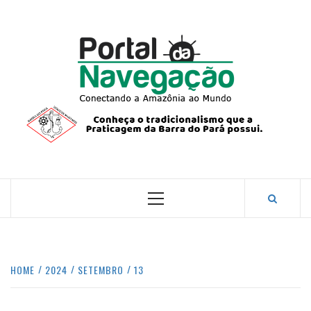
Skip
to
content
PORTA
NAVEG
CONECTANDO A AMAZÔNIA COM O MUNDO.
Primary
Menu
HOME
2024
SETEMBRO
13