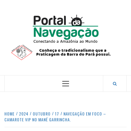
Skip
to
content
PORTA
NAVEG
CONECTANDO A AMAZÔNIA COM O MUNDO.
Primary
Menu
HOME
2024
OUTUBRO
17
NAVEGAÇÃO EM FOCO –
CAMAROTE VIP NO MANÉ GARRINCHA.