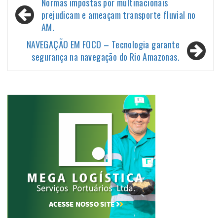
Navegação
Normas impostas por multinacionais
de
prejudicam e ameaçam transporte fluvial no
AM.
Post
NAVEGAÇÃO EM FOCO – Tecnologia garante
segurança na navegação do Rio Amazonas.