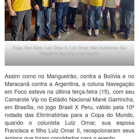
Tiago, Gen Álcio, Luiz Omar II, Luiz Omar, Gen Guilherme, Gui,
Brigadeiro Nogueira e Cel Aguilar.
Assim como no Mangueirão, contra a Bolívia e no
Maracanã contra a Argentina, a coluna Navegação
em Foco esteve na última terça-feira (15), com seu
Camarote Vip no Estádio Nacional Mané Garrincha,
em Brasília, no jogo Brasil X Peru, válido pela 10ª
rodada das Eliminatórias para a Copa do Mundo,
quando o colunista Luiz Omar, sua esposa
Francisca e filho Luiz Omar II, recepcionaram seus
amigos que foram convidados para o evento.