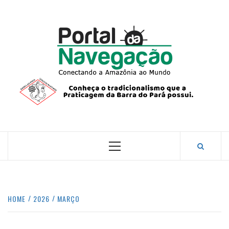
Skip
to
content
PORTA
NAVEG
CONECTANDO A AMAZÔNIA COM O MUNDO.
Primary
Menu
HOME
2026
MARÇO