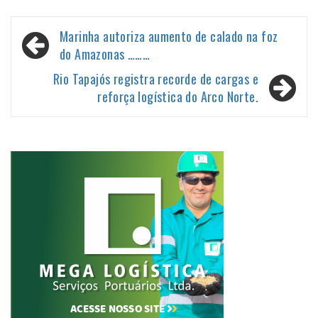
Navegação
Marinha autoriza aumento de calado na foz
de
do Amazonas ………
Post
Rio Tapajós registra recorde de cargas e
reforça logística do Arco Norte.