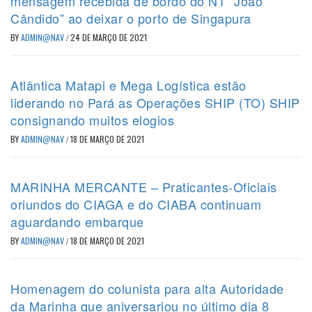
mensagem recebida de bordo do NT “João
Cândido” ao deixar o porto de Singapura
BY
ADMIN@NAV
/
24 DE MARÇO DE 2021
Atlântica Matapi e Mega Logística estão
liderando no Pará as Operações SHIP (TO) SHIP
consignando muitos elogios
BY
ADMIN@NAV
/
18 DE MARÇO DE 2021
MARINHA MERCANTE – Praticantes-Oficiais
oriundos do CIAGA e do CIABA continuam
aguardando embarque
BY
ADMIN@NAV
/
18 DE MARÇO DE 2021
Homenagem do colunista para alta Autoridade
da Marinha que aniversariou no último dia 8