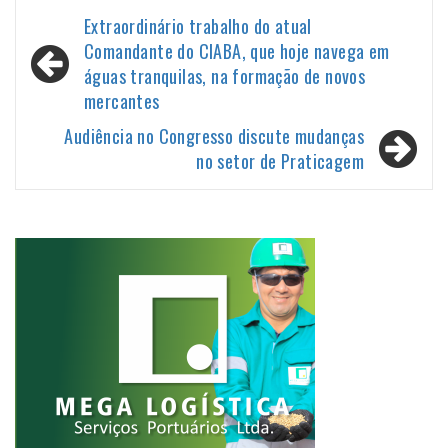
Navegação
Extraordinário trabalho do atual
de
Comandante do CIABA, que hoje navega em
águas tranquilas, na formação de novos
Post
mercantes
Audiência no Congresso discute mudanças
no setor de Praticagem