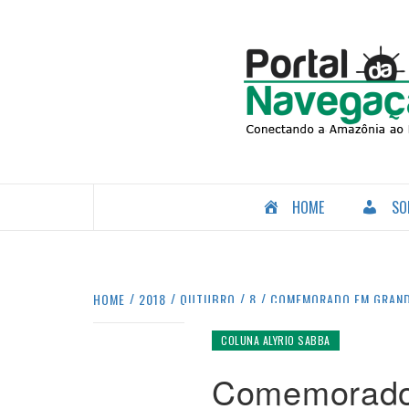
Skip
to
content
CONECTANDO A AMAZÔNIA COM O MUNDO.
HOME
SO
HOME
2018
OUTUBRO
8
COMEMORADO EM GRANDE
COLUNA ALYRIO SABBA
Comemorado 