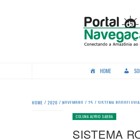
Skip
to
content
CONECTANDO A AMAZÔNIA COM O MUNDO.
HOME
SO
HOME
2020
NOVEMBRO
25
SISTEMA RODOFLUVIA
COLUNA ALYRIO SABBA
SISTEMA R