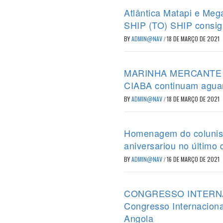
Atlântica Matapi e Meg
SHIP (TO) SHIP consig
BY
ADMIN@NAV
/
18 DE MARÇO DE 2021
MARINHA MERCANTE – P
CIABA continuam agua
BY
ADMIN@NAV
/
18 DE MARÇO DE 2021
Homenagem do colunist
aniversariou no último 
BY
ADMIN@NAV
/
16 DE MARÇO DE 2021
CONGRESSO INTERNACIO
Congresso Internaciona
Angola