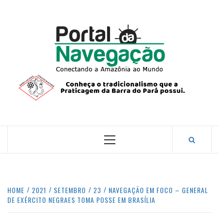
Skip
to
content
PORTA
NAVEG
CONECTANDO A AMAZÔNIA COM O MUNDO.
Primary
Menu
HOME
2021
SETEMBRO
23
NAVEGAÇÃO EM FOCO – GENERAL
DE EXÉRCITO NEGRAES TOMA POSSE EM BRASÍLIA