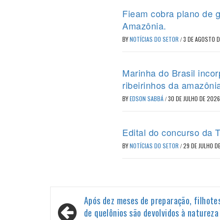
Fieam cobra plano de g
Amazônia.
BY
NOTÍCIAS DO SETOR
/
3 DE AGOSTO 
Marinha do Brasil inc
ribeirinhos da amazôni
BY
EDSON SABBÁ
/
30 DE JULHO DE 2026
Edital do concurso da T
BY
NOTÍCIAS DO SETOR
/
29 DE JULHO D
Navegação
Após dez meses de preparação, filhote
de
de quelônios são devolvidos à natureza