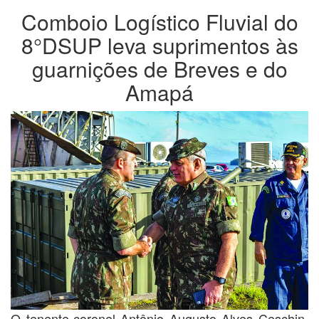
Comboio Logístico Fluvial do
8°DSUP leva suprimentos às
guarnições de Breves e do
Amapá
O tenente-coronel Antônio Augusto Alves Ceschin,