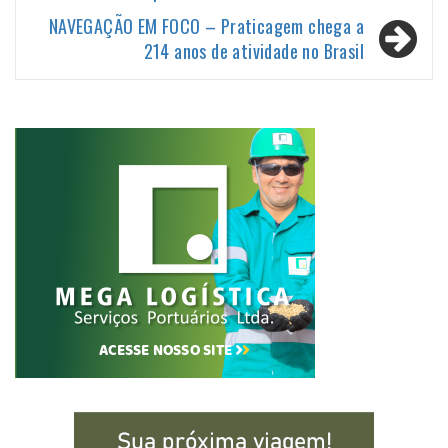
Post
NAVEGAÇÃO EM FOCO – Praticagem chega a
214 anos de atividade no Brasil