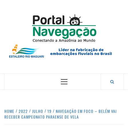
Skip
to
content
PORTA
NAVEG
CONECTANDO A AMAZÔNIA COM O MUNDO.
Primary
Menu
HOME
2022
JULHO
19
NAVEGAÇÃO EM FOCO – BELÉM VAI
RECEBER CAMPEONATO PARAENSE DE VELA