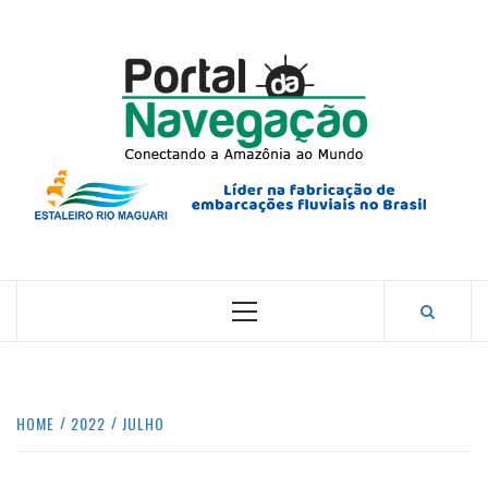
Skip
to
content
PORTA
NAVEG
CONECTANDO A AMAZÔNIA COM O MUNDO.
Primary
Menu
HOME
2022
JULHO