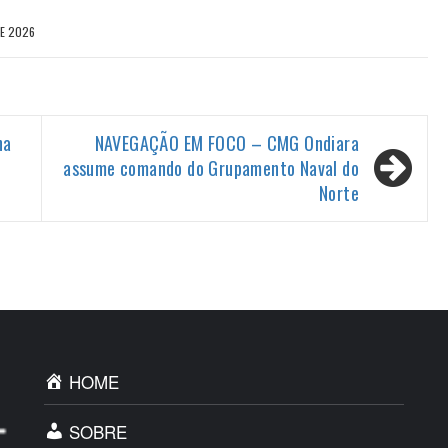
DE 2026
ha
NAVEGAÇÃO EM FOCO – CMG Ondiara
assume comando do Grupamento Naval do
Norte
HOME
SOBRE