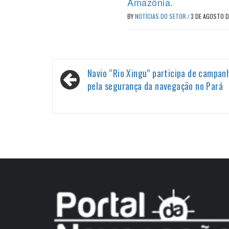
Amazônia.
BY
NOTÍCIAS DO SETOR
/
3 DE AGOSTO 
Navegação
Navio “Rio Xingu” participa de campan
de
pela segurança da navegação no Pará
Post