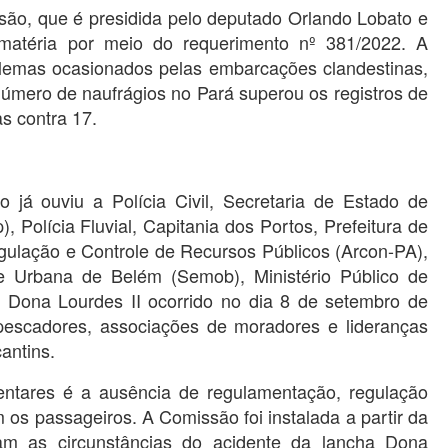
ssão, que é presidida pelo deputado Orlando Lobato e
a matéria por meio do requerimento nº 381/2022. A
blemas ocasionados pelas embarcações clandestinas,
número de naufrágios no Pará superou os registros de
s contra 17.
o já ouviu a Polícia Civil, Secretaria de Estado de
 Polícia Fluvial, Capitania dos Portos, Prefeitura de
ulação e Controle de Recursos Públicos (Arcon-PA),
de Urbana de Belém (Semob), Ministério Público de
a Dona Lourdes II ocorrido no dia 8 de setembro de
escadores, associações de moradores e lideranças
antins.
ntares é a ausência de regulamentação, regulação
os passageiros. A Comissão foi instalada a partir da
am as circunstâncias do acidente da lancha Dona