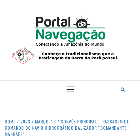
Skip
to
content
PORTA
NAVEG
CONECTANDO A AMAZÔNIA COM O MUNDO.
Primary
Menu
HOME
2023
MARÇO
3
CONVÉS PRINCIPAL – PASSAGEM DE
COMANDO DO NAVIO HIDROGRÁFICO BALIZADOR “COMANDANTE
MANHÃES”.