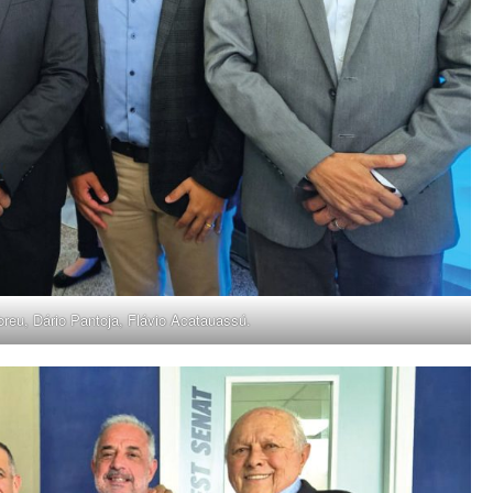
reu, Dário Pantoja, Flávio Acatauassú.