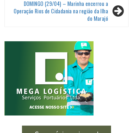
DOMINGO (29/04) – Marinha encerrou a
Operação Rios de Cidadania na região da Ilha
do Marajó