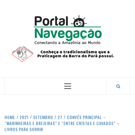
Skip
to
content
PORTA
NAVEG
CONECTANDO A AMAZÔNIA COM O MUNDO.
Primary
Menu
HOME
2021
SETEMBRO
27
CONVÉS PRINCIPAL –
“MARINHEIRAS E BREJEIRAS” E “ENTRE CRISTAS E CAVADOS” –
LIVROS PARA SORRIR