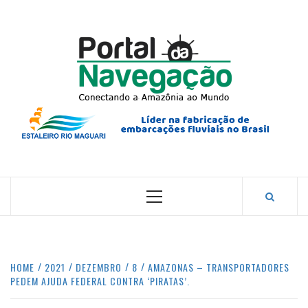
Skip
to
content
PORTA
NAVEG
CONECTANDO A AMAZÔNIA COM O MUNDO.
Primary
Menu
HOME
2021
DEZEMBRO
8
AMAZONAS – TRANSPORTADORES
PEDEM AJUDA FEDERAL CONTRA ‘PIRATAS’.