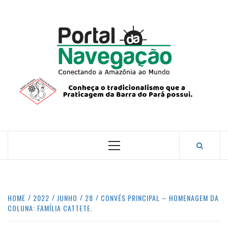
Skip
to
content
PORTA
NAVEG
CONECTANDO A AMAZÔNIA COM O MUNDO.
Primary
Menu
HOME
2022
JUNHO
28
CONVÉS PRINCIPAL – HOMENAGEM DA
COLUNA: FAMÍLIA CATTETE.