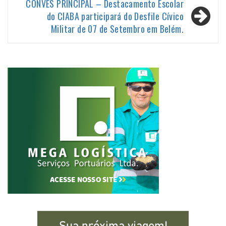
Post
CONVÉS PRINCIPAL – Destacamento Escolar
do CIABA participará do Desfile Cívico
Militar de 07 de Setembro em Belém.