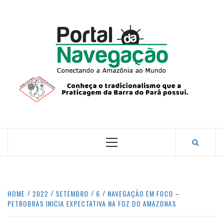
Skip
to
content
PORTA
NAVEG
CONECTANDO A AMAZÔNIA COM O MUNDO.
Primary
Menu
HOME
2022
SETEMBRO
6
NAVEGAÇÃO EM FOCO –
PETROBRAS INICIA EXPECTATIVA NA FOZ DO AMAZONAS