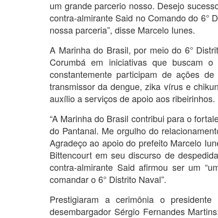
um grande parcerio nosso. Desejo sucesso
contra-almirante Said no Comando do 6° Di
nossa parceria”, disse Marcelo Iunes.
A Marinha do Brasil, por meio do 6° Distri
Corumbá em iniciativas que buscam o 
constantemente participam de ações de
transmissor da dengue, zika vírus e chik
auxílio a serviços de apoio aos ribeirinhos.
“A Marinha do Brasil contribui para o fort
do Pantanal. Me orgulho do relacionament
Agradeço ao apoio do prefeito Marcelo Iune
Bittencourt em seu discurso de despedi
contra-almirante Said afirmou ser um “um
comandar o 6° Distrito Naval”.
Prestigiaram a cerimônia o presidente
desembargador Sérgio Fernandes Martins;