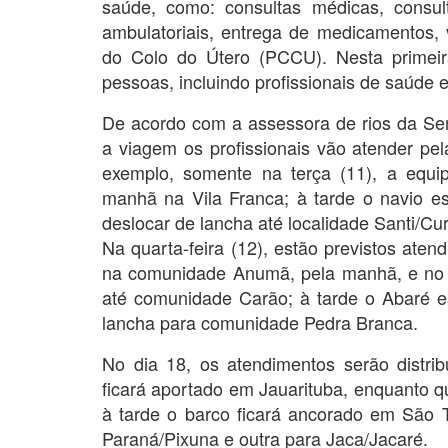
saúde, como: consultas médicas, consu
ambulatoriais, entrega de medicamentos,
do Colo do Útero (PCCU). Nesta primei
pessoas, incluindo profissionais de saúde e
De acordo com a assessora de rios da Se
a viagem os profissionais vão atender pe
exemplo, somente na terça (11), a equi
manhã na Vila Franca; à tarde o navio e
deslocar de lancha até localidade Santi/Cur
Na quarta-feira (12), estão previstos aten
na comunidade Anumã, pela manhã, e no 
até comunidade Carão; à tarde o Abaré e
lancha para comunidade Pedra Branca.
No dia 18, os atendimentos serão distr
ficará aportado em Jauarituba, enquanto q
à tarde o barco ficará ancorado em São 
Paraná/Pixuna e outra para Jaca/Jacaré.