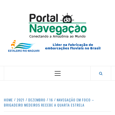
Skip
to
content
PORTA
NAVEG
CONECTANDO A AMAZÔNIA COM O MUNDO.
Primary
Menu
HOME
2021
DEZEMBRO
16
NAVEGAÇÃO EM FOCO –
BRIGADEIRO MEDEIROS RECEBE A QUARTA ESTRELA