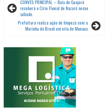
Navegação
CONVÉS PRINCIPAL – Baía do Guajará
de
receberá o Círio Fluvial de Nazaré nesse
sábado.
Post
Prefeitura realiza ação de limpeza com a
Marinha do Brasil em orla de Manaus