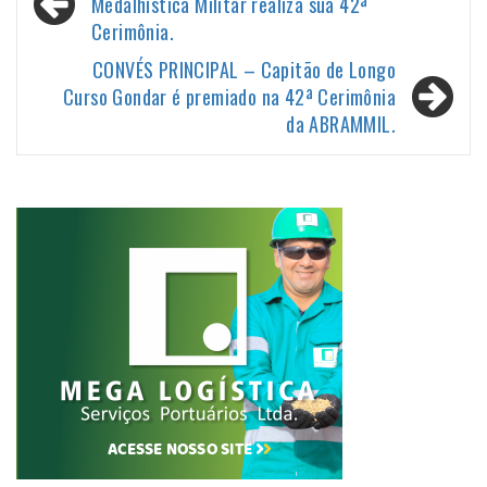
de
Medalhística Militar realiza sua 42ª
Cerimônia.
Post
CONVÉS PRINCIPAL – Capitão de Longo
Curso Gondar é premiado na 42ª Cerimônia
da ABRAMMIL.